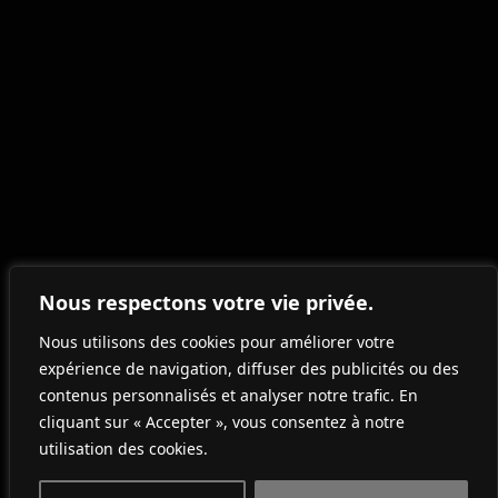
SERVICES
RÉALISATIONS
CONTACT
ADRESSE
Route Zènobe Gramme 13,
Nous respectons votre vie privée.
4890 Thimister-Clermont,
Belgique
Nous utilisons des cookies pour améliorer votre
TÉLÉPHONE
expérience de navigation, diffuser des publicités ou des
+32 493 50 54 29
contenus personnalisés et analyser notre trafic. En
MAIL
cliquant sur « Accepter », vous consentez à notre
info@iciconcept.be
utilisation des cookies.