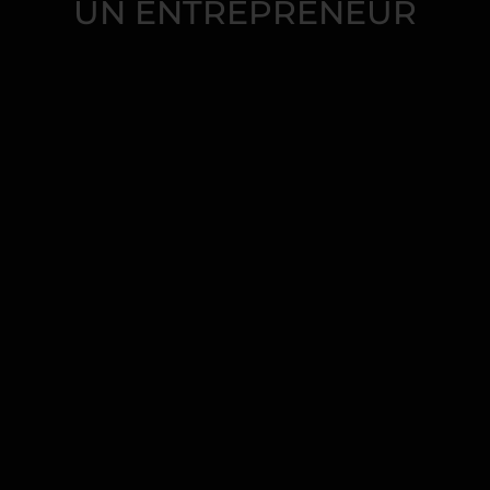
UN ENTREPRENEUR
L’éclairage
extérieur