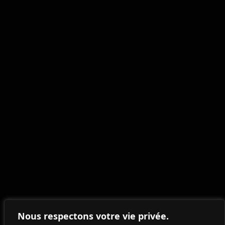
Nos réalisations
SERVICES
RÉALISATIONS
CONTACT
ADRESSE
Route Zènobe Gramme 13,
Nous respectons votre vie privée.
4890 Thimister-Clermont,